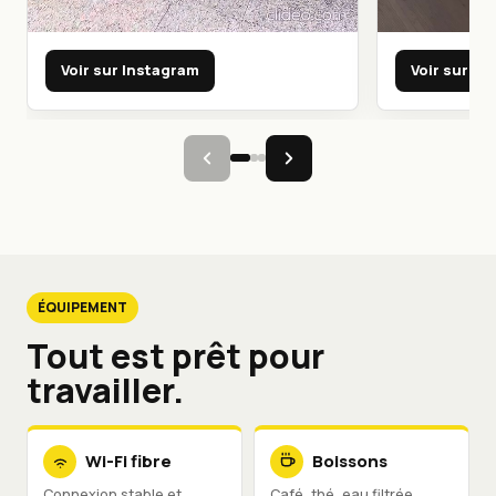
Voir sur Instagram
Voir sur In
ÉQUIPEMENT
Tout est prêt pour
travailler.
Wi-Fi fibre
Boissons
Connexion stable et
Café, thé, eau filtrée.